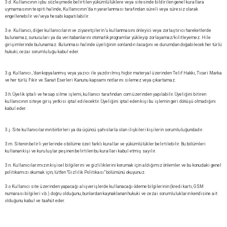
3.d. Kullanıcının işbu sözleşmede belirtilen yükümlülüklere veya sitesinde bildirilen genel kurallara
uymamasının tespiti halinde, Kullanıcının 'da n yararlanması tarafından süreli veya süresiz olarak
engellenebilir ve/veya hesabı kapatılabilir.
3.e. Kullanıcı, diğer kullanıcıların ve ziyaretçilerin 'u kullanmasını önleyici veya zorlaştırıcı hareketlerde
bulunamaz, sunucuları ya da veritabanlarını otomatik programlar yükleyip zorlayamaz/kilitleyemez. Hile
girişimlerinde bulunamaz. Bulunması halinde üyeliğinin sonlandırılacağını ve durumdan doğabilecek her türlü
hukuki, cezai sorumluluğu kabul eder.
3.g. Kullanıcı , 'dan kopyalanmış veya yazıcı ile yazdırılmış hiçbir materyal üzerinden Telif Hakkı, Ticari Marka
ve her türlü Fikir ve Sanat Eserleri Kanunu kapsamı notlarını silemez veya çıkartamaz.
3.h. Üyelik iptali ve hesap silme işlemi, kullanıcı tarafından .com üzerinden yapılabilir. Üyeliğini bitiren
kullanıcının siteye giriş yetkisi iptal edilecektir. Üyeliğini iptal eden kişi bu işlemin geri dönüşü olmadığını
kabul eder.
3.j. Site kullanıcılarının birbirleri ya da üçüncü şahıslarla olan ilişkileri kişilerin sorumluluğundadır.
3.m. Sitenin belirli yerlerinde o bölüme özel farklı kurallar ve yükümlülükler belirtilebilir. Bu bölümleri
kullanan kişi ve kuruluşlar peşinen belirtilen bu kuralları kabul etmiş sayılır.
3.n. Kullanıcılarımızın kişisel bilgilerini ve gizliliklerini korumak için aldığımız önlemler ve bu konudaki genel
politikamızı okumak için, lütfen “Gizlilik Politikası” bölümünü okuyunuz.
3.o Kullanıcı site üzerinden yapacağı alışverişlerde kullanacağı ödeme bilgilerinin (kredi kartı, GSM
numarası bilgileri v.b.) doğru olduğunu, bunlardan kaynaklanan hukuki ve cezai sorumlulukların kendisine ait
olduğunu kabul ve taahüt eder.