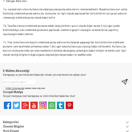
7. Tebligat Adresleri
7.a. ccaland.com sitesi kullanıcılarından peşinen posta adreslerini istememektedir. Ancak kullanıcının .com'a
bildirdiği elektronik posta adresi, bu sözleşme ile ilgili olarak yapılacak her türlü bildirim için yasal adresin
isteneceği elektronik posta olarak kabul edilir.
7.b. Taraflar, mevcut elektronik postalarındaki değişiklikleri yazılı olarak diğer tarafa 3 (üç) gün içinde
bildirmedikçe, eski elektronik postalara yapılacak isteklerin geçerli olacağını ve kendilerine yapılmış
sayılacağını kabul ederler.
7.c. Yine 'un kullanıcının kayıtlı elektronik posta adresini kullanarak yapacağı her türlü bildirimin elektronik
postanın .com tarafından yollanmasından 1 (bir) gün sonra kullanıcıya ulaştığı kabul edilecektir. Kullanıcı, bu
katılım sözleşmesinde yer alan maddelerin tümünü okuduğunu, anladığını, kabul ettiğini ve kendisiyle ilgili
olarak verdiği bilgilerin doğruluğunu onayladığını beyan, kabul ve taahhüt eder.
E-Bülten Aboneliği
Kampanya ve yeniliklerden haberdar olmak için e-bültenimize abone olun!
Kayıt
KVKK Sözleşmesi'ni
okudum, kabul ediyorum.
Sosyal Medya
Sosyal medyaya özel kampanya ve indirimlerden haberdar olun!
Facebook
Twitter
Google-Plus
Youtube
Instagram
WhatsApp
Tumblr
Pinterest
Kategoriler
Önemli Bilgiler
Hızlı Erişim