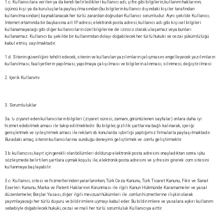
1.c. Kullanıcılara verilen ya da kendi belirledikleri kullanıcı adı, şifre gibi bilgilerin, kullanım haklarının,
üçüncü kişi ya da kuruluşlarla paylaşılmasından (bu bilgilerin kullanıcı dışındaki kişiler tarafından
kullanılmasından) kaynaklanacak her türlü zarardan doğrudan Kullanıcı sorumludur. Aynı şekilde Kullanıcı,
Internet ortamında bir başkasına ait IP adresi, elektronik posta adresi, kullanıcı adı gibi kişisel bilgileri
kullanamayacağı gibi diğer kullanıcıların özel bilgilerine de izinsiz olarak ulaşamaz veya bunları
kullanamaz. Kullanıcı bu şekilde bir kullanımdan dolayı doğabilecek her türlü hukuki ve cezai yükümlülüğü
kabul etmiş sayılmaktadır.
1.d. Sitenin güvenliğini tehdit edecek, sitenin ve kullanılan yazılımların çalışmasını engelleyecek yazılımların
kullanılması, faaliyetlerin yapılması, yapılmaya çalışılması ve bilgilerin alınması, silinmesi, değiştirilmesi
2. İçerik Kullanımı
3. Sorumluluklar
3a. 'u ziyaret eden kullanıcıların bilgileri (ziyaret süresi, zamanı, görüntülenen sayfalar) onlara daha iyi
hizmet edebilmek amacı ile takip edilmektedir. Bu bilgiler, gizlilik şartlarına bağlı kalınarak, içeriği
genişletmek ve iyileştirmek amacı ile reklam vb. konularda işbirliği yaptığımız firmalarla paylaşılmaktadır.
Buradaki amaç, sitenin kullanıcılarına sunduğu deneyimi geliştirmek ve .com’u geliştirmektir.
3.b. kullanıcısı, kayıt için gerekli olan bölümleri doldurup elektronik posta adresini onayladıktan sonra işbu
sözleşmede belirtilen şartlara uymak koşulu ile, elektronik posta adresini ve şifresini girerek .com sitesini
kullanmaya başlayabilir.
3.c. Kullanıcı, sitesi ve hizmetlerinden yararlanırken, Türk Ceza Kanunu, Türk Ticaret Kanunu, Fikir ve Sanat
Eserleri Kanunu, Marka ve Patent Haklarının Korunması ile ilgili Kanun Hükmünde Kararnameler ve yasal
düzenlemeler, Borçlar Yasası, diğer ilgili mevzuat hükümleri ile .com'un hizmetlerine ilişkin olarak
yayımlayacağı her türlü duyuru ve bildirimlere uymayı kabul eder. Bu bildirimlere ve yasalara aykırı kullanım
sebebiyle doğabilecek hukuki, cezai ve mali her türlü sorumluluk Kullanıcıya aittir.