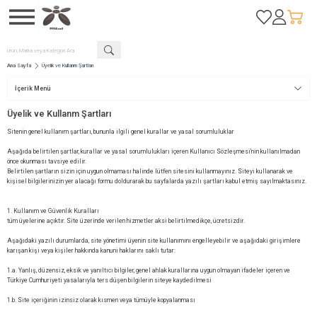
Favorilerim
Hesabım
Sepetim
Ana Sayfa
Üyelik ve Kullanm Şartları
İçerik Menü
Üyelik ve Kullanm Şartları
Sitenin genel kullanım şartları, bununla ilgili genel kurallar ve yasal sorumluluklar
Aşağıda belirtilen şartlar, kurallar ve yasal sorumlulukları içeren Kullanıcı Sözleşmesi’nin kullanılmadan
önce okunması tavsiye edilir.
Belirtilen şartların sizin için uygun olmaması halinde lütfen sitesini kullanmayınız. Siteyi kullanarak ve
kişisel bilgilerinizin yer alacağı formu doldurarak bu sayfalarda yazılı şartları kabul etmiş sayılmaktasınız.
1. Kullanım ve Güvenlik Kuralları
tüm üyelerine açıktır. Site üzerinde verilen hizmetler aksi belirtilmedikçe, ücretsizdir.
Aşağıdaki yazılı durumlarda, site yönetimi üyenin site kullanımını engelleyebilir ve aşağıdaki girişimlere
karışan kişi veya kişiler hakkında kanuni haklarını saklı tutar:
1.a. Yanlış, düzensiz, eksik ve yanıltıcı bilgiler, genel ahlak kurallarına uygun olmayan ifadeler içeren ve
Türkiye Cumhuriyeti yasalarıyla ters düşen bilgilerin siteye kaydedilmesi
1.b. Site içeriğinin izinsiz olarak kısmen veya tümüyle kopyalanması