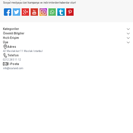
Sosyal medyaya özel kampanya ve indirimlerden haberdar olun!
Facebook
Twitter
Google-Plus
Youtube
Instagram
WhatsApp
Tumblr
Pinterest
Kategoriler
Önemli Bilgiler
Hızlı Erişim
Üye
Adres
42 Maslak kat 11 Maslak Istanbul
Telefon
0212 285 11 12
E-Posta
info@ccaland.com