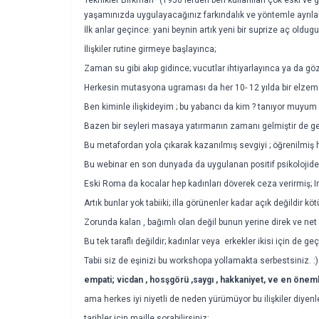
yaşamınızda uygulayacağınız farkındalık ve yöntemle ayrılabi
İlk anlar geçince: yani beynin artık yeni bir suprize aç oldu
İlişkiler rutine girmeye başlayınca;
Zaman su gibi akıp gidince; vucutlar ihtiyarlayınca ya da g
Herkesin mutasyona ugraması da her 10- 12 yılda bir elzem 
Ben kiminle ilişkideyim ; bu yabancı da kim ? tanıyor muyum
Bazen bir seyleri masaya yatırmanın zamanı gelmiştir de geç
Bu metafordan yola çıkarak kazanılmış sevgiyi ; öğrenilmiş huy
Bu webinar en son dunyada da uygulanan positif psikolojiden
Eski Roma da kocalar hep kadınları döverek ceza verirmiş; I
Artık bunlar yok tabiiki; illa görünenler kadar açık değildir kö
Zorunda kalan , bağımlı olan değil bunun yerine direk ve n
Bu tek taraflı değildir; kadınlar veya erkekler ikisi için de g
Tabii siz de eşinizi bu workshopa yollamakta serbestsiniz. :)
empati; vicdan , hosşgörü ,saygı , hakkaniyet, ve en önemlis
ama herkes iyi niyetli de neden yürümüyor bu ilişkiler diyen
tarihler için maille sorabilirsiniz;