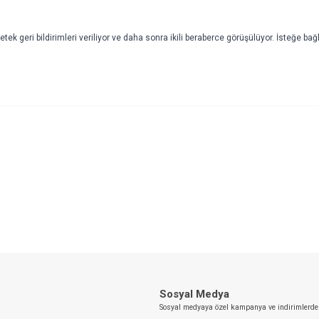
eketek geri bildirimleri veriliyor ve daha sonra ikili beraberce görüşülüyor. İsteğe bağ
YENI
ci Gelişim Programları - Koçluk ile
Birkman Koçluk ve Mentorluk E
ürün
im
Sosyal Medya
Sosyal medyaya özel kampanya ve indirimlerde