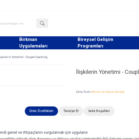
Birkman
Bireysel Gelişim
Uygulamaları
Programları
lişkilerin Yönetimi - Couple Coaching
İlişkilerin Yönetimi - Cou
Daha Fazla
Mentor ve Koçluk Desteği
Ürün Özellikleri
Tavsiye Et
İade Koşulları
ndi genel ve ihtiyaçlarını vurgulamak için uygulanır.
eçerliliği yüksek olan davranış ve ihtiyaç analizi yöntemidir) İkili iletişim raporu 