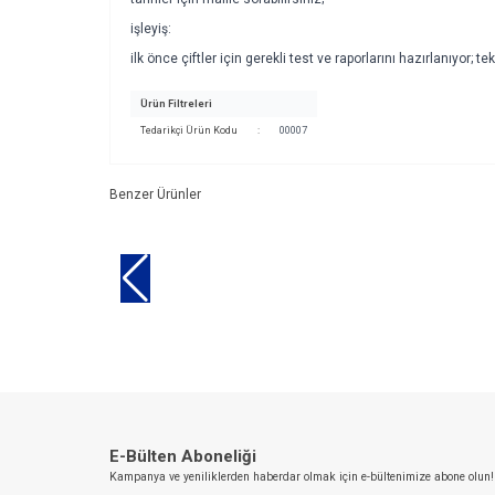
işleyiş:
ilk önce çiftler için gerekli test ve raporlarını hazırlanıyor; t
Ürün Filtreleri
Tedarikçi Ürün Kodu
:
00007
Benzer Ürünler
YENI
YENI
Kişisel Gelişim ve Farkındalık Programı
Yöneti
ürün
ürün
geliş
E-Bülten Aboneliği
Kampanya ve yeniliklerden haberdar olmak için e-bültenimize abone olun!