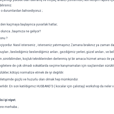
lirsiniz.
gu o durumlardan bahsediyoruz ;
özden kaçmaya başlayınca yuvarlak hatlar;
olunca ; başımıza ne geliyor?
 onu ?
iyordur. Nasıl isterseniz , isterseniz yatırmayınız.Zamana bırakınız ya zaman da s
ları ; beslediğimiz beslendiğimiz anları ; gezdiğimiz yerleri; güzel anıları ; ve bel
 ;sinirbilimden, koçluk tekniklerinden derlenmiş iyi bir amaca hizmet amacı ile ya
ngiletere de çok olmadı sokaklarda seçime karışmamaları için saçlarından sürükle
tülükler; kötüyü normalize etmek de iyi değildir.
et iletişimde güçlü ve huzurlu olan olmak hep mümkündür.
eçerlidir. En son katıldıgımız HUSBAND'S ( kocalar için çalıstay) workshop da neler v
i iyi niyet.
lere merhaba ;