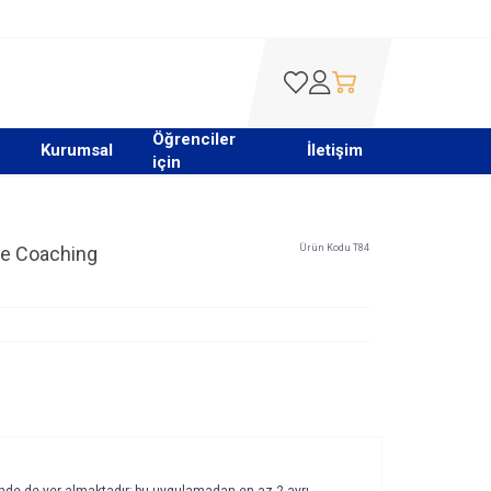
Favorilerim
Hesabım
Sepetim
Öğrenciler
Kurumsal
İletişim
için
ple Coaching
Ürün Kodu
T84
içinde de yer almaktadır; bu uygulamadan en az 2 ayrı