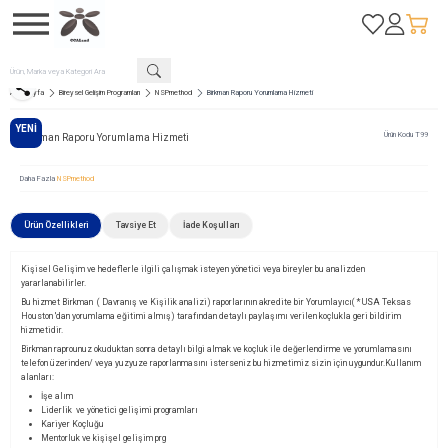
Favorilerim
Hesabım
Sepetim
Paylaş
Ana Sayfa
Bireysel Gelişim Programları
NSPmethod
Birkman Raporu Yorumlama Hizmeti
YENI
Ürün Kodu
T99
Birkman Raporu Yorumlama Hizmeti
Daha Fazla
NSPmethod
Ürün Özellikleri
Tavsiye Et
İade Koşulları
Kişisel Gelişim ve hedeflerle ilgili çalışmak isteyen yönetici veya bireyler bu analizden
yararlanabilirler.
Bu hizmet Birkman ( Davranış ve Kişilik analizi) raporlarının akredite bir Yorumlayıcı( * USA Teksas
Houston 'dan yorumlama eğitimi almış) tarafından detaylı paylaşımı verilen koçlukla geri bildirim
hizmetidir.
Birkman raprounuz okuduktan sonra detaylı bilgi almak ve koçluk ile değerlendirme ve yorumlamasını
telefon üzerinden/ veya yuzyuze raporlanmasını isterseniz bu hizmetimiz sizin için uygundur.Kullanım
alanları:
İşe alım
Liderlik ve yönetici gelişimi programları
Kariyer Koçluğu
Mentorluk ve kişişel gelişim prg