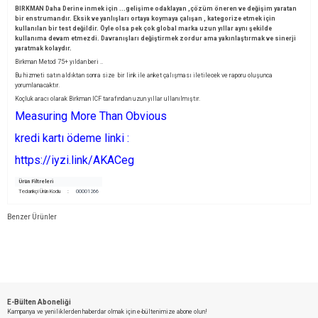
BIRKMAN
Daha Derine inmek için ...gelişime odaklayan ,çözüm öneren ve değişim yaratan
bir enstrumandır. Eksik ve yanlışları ortaya koymaya çalışan , kategorize etmek için
kullanılan bir test değildir. Öyle olsa pek çok global marka uzun yıllar aynı şekilde
kullanıma devam etmezdi. Davranışları değiştirmek zordur ama yakınlaştırmak ve sinerji
yaratmak kolaydır.
Birkman Metod 75+ yıldan beri ..
Bu hizmeti satın aldıktan sonra size bir link ile anket çalışması iletilecek ve raporu oluşunca
yorumlanacaktır.
Koçluk aracı olarak Birkman ICF tarafından uzun yıllar ullanılmıştır.
Measuring More Than Obvious
kredi kartı ödeme linki :
https://iyzi.link/AKACeg
Ürün Filtreleri
Tedarikçi Ürün Kodu
:
00001266
Benzer Ürünler
Kişisel Gelişim ve Farkındalık Programı
Mesleki Eğilim Raporu
YENI
YENI
ürün
ürün
E-Bülten Aboneliği
Kampanya ve yeniliklerden haberdar olmak için e-bültenimize abone olun!