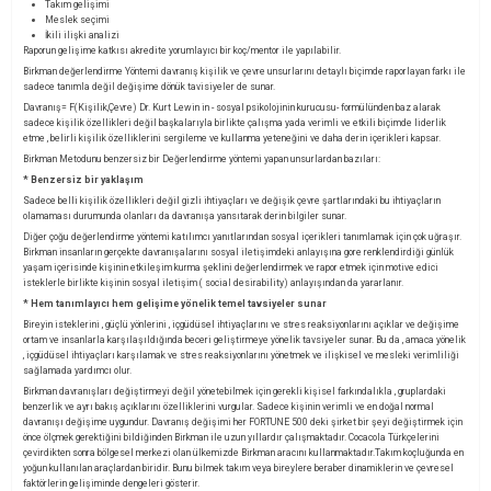
Takım gelişimi
Meslek seçimi
İkili ilişki analizi
Raporun gelişime katkısı akredite yorumlayıcı bir koç/mentor ile yapılabilir.
Birkman değerlendirme Yöntemi davranış kişilik ve çevre unsurlarını detaylı biçimde raporlayan farkı ile
sadece tanımla değil değişime dönük tavisiyeler de sunar.
Davranış= F(Kişilik,Çevre) Dr. Kurt Lewin in - sosyal psikolojinin kurucusu- formülünden baz alarak
sadece kişilik özellikleri değil başkalarıyla birlikte çalışma yada verimli ve etkili biçimde liderlik
etme , belirli kişilik özelliklerini sergileme ve kullanma yeteneğini ve daha derin içerikleri kapsar.
Birkman Metodunu benzersiz bir Değerlendirme yöntemi yapan unsurlardan bazıları:
* Benzersiz bir yaklaşım
Sadece belli kişilik özellikleri değil gizli ihtiyaçları ve değişik çevre şartlarındaki bu ihtiyaçların
olamaması durumunda olanları da davranışa yansıtarak derin bilgiler sunar.
Diğer çoğu değerlendirme yöntemi katılımcı yanıtlarından sosyal içerikleri tanımlamak için çok uğraşır.
Birkman insanların gerçekte davranışalarını sosyal iletişimdeki anlayışına gore renklendirdiği günlük
yaşam içerisinde kişinin etkileşim kurma şeklini değerlendirmek ve rapor etmek için motive edici
isteklerle birlikte kişinin sosyal iletişim ( social desirability) anlayışından da yararlanır.
* Hem tanımlayıcı hem gelişime yönelik temel tavsiyeler sunar
Bireyin isteklerini , güçlü yönlerini , içgüdüsel ihtiyaçlarını ve stres reaksiyonlarını açıklar ve değişime
ortam ve insanlarla karşılaşıldığında beceri geliştirmeye yönelik tavsiyeler sunar. Bu da , amaca yönelik
, içgüdüsel ihtiyaçları karşılamak ve stres reaksiyonlarını yönetmek ve ilişkisel ve mesleki verimliliği
sağlamada yardımcı olur.
Birkman davranışları değiştirmeyi değil yönetebilmek için gerekli kişisel farkındalıkla , gruplardaki
benzerlik ve ayrı bakış açıklarını özelliklerini vurgular. Sadece kişinin verimli ve en doğal normal
davranışı değişime uygundur. Davranış değişimi her FORTUNE 500 deki şirket bir şeyi değiştirmek için
önce ölçmek gerektiğini bildiğinden Birkman ile uzun yıllardır çalışmaktadır. Cocacola Türkçelerini
çevirdikten sonra bölgesel merkezi olan ülkemizde Birkman aracını kullanmaktadır.Takım koçluğunda en
yoğun kullanılan araçlardan biridir. Bunu bilmek takım veya bireylere beraber dinamiklerin ve çevresel
faktörlerin gelişiminde dengeleri gösterir.