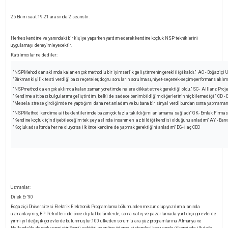
25 Ekim saat 19-21 arasında 2 seanstır.
Herkes kendine ve yanındaki bir kişiye yaparken yardım ederek kendine koçluk NSP tekniklerini
uygulamayı deneyimleyecektir.
Katılımcılar ne dediler:
"NSPMehod dan aklımda kalan en çok methodlu bir iyimserlik geliştirmenin gerekliliği kaldı." AO - Boğaziçi 
"
Birkman kişilik testi verdiği bazı reçeteler, doğru soruların sorulması, niyet-seçenek-seçim-performans aklı
"NSPmethod da en çok aklımda kalan zaman yönetimde nelere dikkat etmek gerektiği oldu." SC- Allianz Pro
"Kendime ait bazı bulgularımı geliştirdim , belki de sadece benim bildiğim diğerlerinin hiç bilemediği " CD
"Mesela strese girdiğimde ne yaptığımı daha net anladım ve bu bana bir sinyal verdi bundan sonra yapmamam 
"NSPMethod kendime ait beklentilerimde bazen çok fazla takıldığımı anlamama sağladı" GK- Emlak Firmas
"Kendine koçluk için diyebileceğim tek şey aslında insanın en az bildiği kendisi olduğunu anladım" AY - Ban
"Koçluk adı altında her ne oluyorsa ilk önce kendine de yapmak gerektiğini anladım" EG- İlaç CEO
Uzmanlar:
Dilek Er ’90
Boğaziçi Üniversitesi Elektrik Elektronik Programlama bölümünden mezun olup yazılım alanında
uzmanlaşmış, BP Petrollerinde önce dijital bölümlerde, sonra satış ve pazarlamada yurt dışı görevlerde
yirmi yıl değişik görevlerde bulunmuştur.100 ülkeden sorumlu ara yüz programlarına Almanya ve