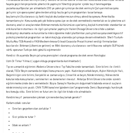
Hollanda’da destek vermiştir.Enerji sektörü ve online ödeme sistemleri konusunda ülkemizde ilk defa
hayata geçirilen projelerde yöneticilik yapmıştır.Yönettiği projeler içinde taşıt tanıma,pompa
yazarkasa,eftposlar yer almaktadır.200 ye yakın girişimciye destek vermiştir.Çalışan motivasyonu
gelişimi için operasyonel görevlerden aldığı hazla gelişim programları tasarlamaya
başlamıştır.Uluslararası üç farklı koçluk okulundan mezun olmuş akreditasyonunu Amerika’da
tamamlamıştır. Konusunda pek çok federasyona üye ve destek vermektedir, mentorluk ve öz yönetime ait
davranış analizi araçlarından Birkman metodu kültürümüze uyarlamış, koçluk hizmetinde standartlar ve
etik kuralların oturması ile ilgili çalışmalar yapmıştır.Halen Chicago Üniversitesi‘nde uzaktan
nörobiyoloji okumakta ve kurumlarla mikro öğrenme mobil platformları,satış,motivasyon,esneklik,positif
psikoloji,mentorluk programları ve takım koçluğu alanında çalışmaya devam etmektedir. Shell-Tuvturk-
MutluAku-TEB-Acendis-YKB-Mechem-Innova-Gilead-Cocacola-Procat hizmet verdiği firrmalardan
bazılarıdır. Birkman (ülkemize getiren) ve Mbti davranış uluslararası sertifikasına sahiptir.SUP kürek
sörfü sporunun Turkiye deki gönüllü eğitmenidir.
Kendisi ilk aşamda Beyin çalışma prensipleri olarak programa destek veren Norologtur.
Uzm Dr Timur Yılmaz ( uygun oldugu programlarda katılmaktadır)
Tıp ve uzmanlık eğitimini Akdeniz Üniversitesi Tıp Fakültesinde tamamladı. Sinir bilimi ile ilintili
olarak; TEDx 'Beyin:zamanda bir köprü' konuşmasını yaptı. Kadın beyni-erkek beyni, Aşkın Nörolojik Hali,
Bağımlılığın sinir bilimi, Gerçeklik ve zaman algısı, Cinsellik ve beyin, Nörokriminoloji, Nöroestetik
konularında konuşmaları, seminerleri ve denemeleri mevcut . Antalya Bilim Üniversitesinde sürekli
eğitim merkezinde ders vermektedir. Büşra Sanay'ın 'Kardeşini doğurmak' kitabında ensest suçların
nörokriminolojisini yazdı. CNN TURK kanalının 'gündem özel' programında Deniz Bayramoglu 'nun birçok
kez konuğu oldu. Sinir bilimi ve futurizm ile ilgili bir kitabı ele almaktadır.
Kendini keşif : pencereden çıkmak için nereden başlamak gerekir?
Kafamızdaki sorular:
Sınırları geçerken olan zorluklar ?
Sizi yolda ne tutar ?
Odak ve anlam ?