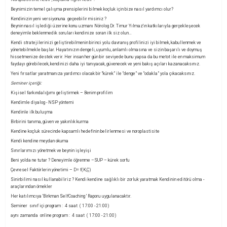
Beynimizin temel çalışma prensiplerini bilmek koçluk için bize nasıl yardımcı olur?
Kendinizin yeni versiyonuna geçeebilir misiniz ?
Beynin nasıl işlediği üzerine konu uzmanı Nörolog Dr. Timur Yılmaz'ın katkılarıyla gerçekleşecek
deneyimle beklenmedik soruları kendinize soran ilk siz olun…
Kendi stratejilerinizi geliştirebilmenin birinci yolu davranış profilinizi iyi bilmek, kabullenmek ve
yönetebilmekle başlar. Hayatınızın dengeli, uyumlu, anlamlı olmasına ve sizin başarılı ve doymuş
hissetmenize destek verir. Her insan her gün bir seviyede bunu yapsa da bu metot ile en maksimum
faydayı görebilecek, kendinizi daha iyi tanıyacak, güvenecek ve yeni bakış açıları kazanacaksınız.
Yeni fırsatlar yaratmanıza yardımcı olacak bir “kürek” ile “denge” ve “odakla” yola çıkacaksınız.
Seminer içeriği:
Kişisel farkındalığımı geliştirmek – Benim profilim
Kendimle diyalog - NSP yöntemi
Kendinle ilk buluşma
Birbirini tanıma, güven ve yakınlık kurma
Kendine koçluk sürecinde kapsamlı hedefinin belirlenmesi ve noroplastisite
Kendi kendine meydan okuma
Sınırlarımızı yönetmek ve beynin işleyişi
Beni yolda ne tutar ? Deneyimle öğrenme –SUP – kürek sorfu
Çevresel Faktörlerin yönetimi – D= f(K,Ç)
Sinirbilimi nasıl kullanabiliriz ? Kendi kendine sağlıklı bir zorluk yaratmak Kendinin editörü olma -
araçlarından örnekler
Her katılımcıya 'Birkman SelfCoaching ' Raporu uygulanacaktır.
Seminer sınıf içi program : 4 saat ( 17:00 - 21:00)
aynı zamanda online program : 4 saat ( 17:00 - 21:00)